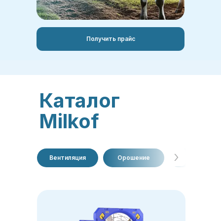
Получить прайс
Каталог
Milkof
›
Вентиляция
Орошение
Освещение