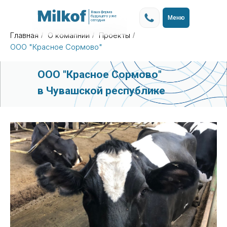
Ваша ферма
будущего уже
Меню
сегодня
Главная
О комапнии
Проекты
/
/
/
ООО "Красное Сормово"
ООО "Красное Сормово"
в Чувашской республике