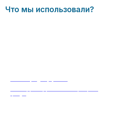
Что мы использовали?
Вентиляция для ферм КРС
Разгонные, крышные, приточные вентиляторы с прямым
приводом