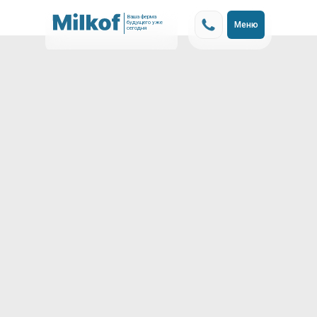
Ваша ферма
будущего уже
Меню
сегодня